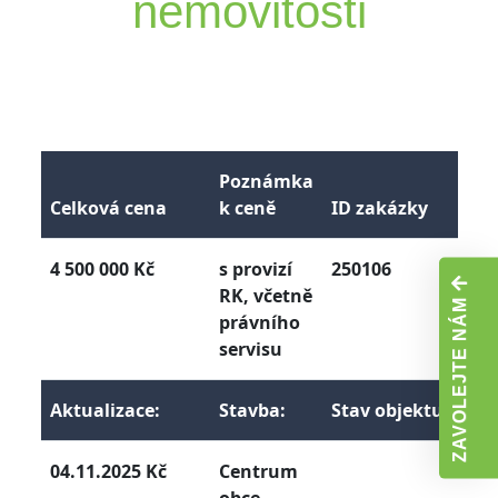
nemovitosti
Poznámka
Celková cena
k ceně
ID zakázky
4 500 000 Kč
s provizí
250106
RK, včetně
ZAVOLEJTE NÁM
právního
servisu
Aktualizace:
Stavba:
Stav objektu:
04.11.2025 Kč
Centrum