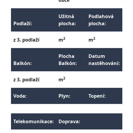
obce
Užitná
Podlahová
Podlaží:
plocha:
plocha:
2
2
z 3. podlaží
m
m
Plocha
Datum
Balkón:
Balkón:
nastěhování:
2
z 3. podlaží
m
Voda:
Plyn:
Topení:
Telekomunikace:
Doprava: